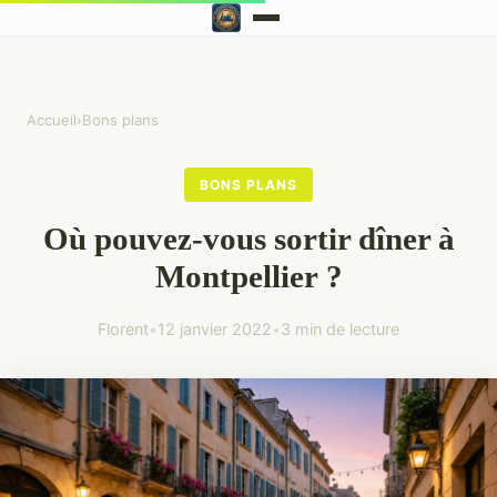
Accueil
›
Bons plans
BONS PLANS
Où pouvez-vous sortir dîner à
Montpellier ?
Florent
•
12 janvier 2022
•
3 min de lecture